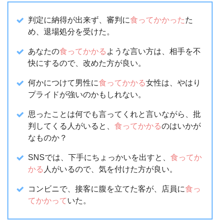
判定に納得が出来ず、審判に
食ってかかった
た
め、退場処分を受けた。
あなたの
食ってかかる
ような言い方は、相手を不
快にするので、改めた方が良い。
何かにつけて男性に
食ってかかる
女性は、やはり
プライドが強いのかもしれない。
思ったことは何でも言ってくれと言いながら、批
判してくる人がいると、
食ってかかる
のはいかが
なものか？
SNSでは、下手にちょっかいを出すと、
食ってか
かる
人がいるので、気を付けた方が良い。
コンビニで、接客に腹を立てた客が、店員に
食っ
てかかって
いた。