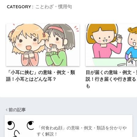
CATEGORY :
ことわざ・慣用句
「小耳に挟む」の意味・例文・類
目が届くの意味・例文・
語！小耳とはどんな耳？
説！行き届くや行き渡る
も
前の記事
「何食わぬ顔」の意味・例文・類語を分かりや
すく解説！