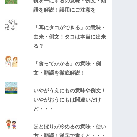
軌を一にするの意味・例文・類
語を解説！誤用にご注意を
「耳にタコができる」の意味・
由来・例文！タコは本当に出来
る？
「食ってかかる」の意味・例
文・類語を徹底解説！
いやがうえにもの意味や例文！
いやがおうにもは間違いだけ
ど・・・
ほとぼりが冷めるの意味・使い
方・類語！漢字で書くと・・・