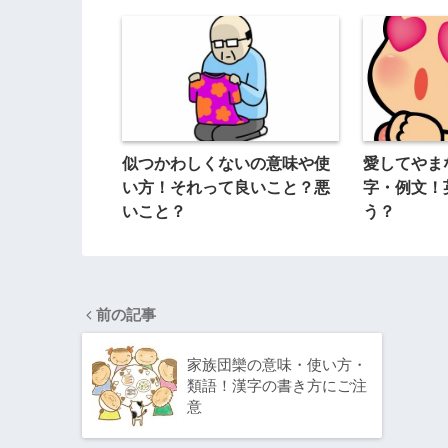
似つかわしくないの意味や使
愛してやま
い方！それって良いこと？悪
字・例文！
いこと？
う？
前の記事
家族団欒の意味・使い方・
類語！漢字の書き方にご注
意